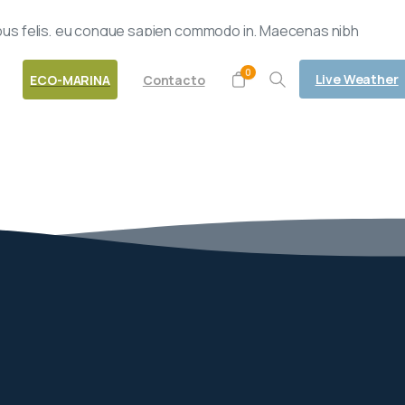
Síguenos en
cibus felis, eu congue sapien commodo in. Maecenas nibh
0
Live Weather
ECO-MARINA
Contacto