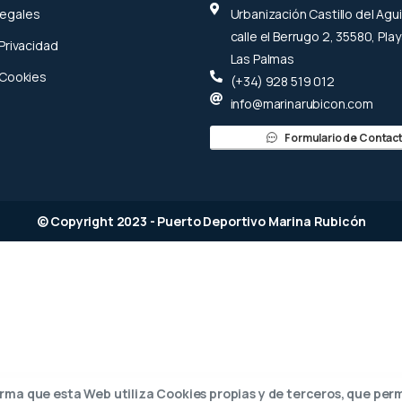
Legales
Urbanización Castillo del Agui
calle el Berrugo 2, 35580, Play
 Privacidad
Las Palmas
 Cookies
(+34) 928 519 012
info@marinarubicon.com
Formulario de Contac
© Copyright 2023 - Puerto Deportivo Marina Rubicón
orma que esta Web utiliza Cookies propias y de terceros, que per