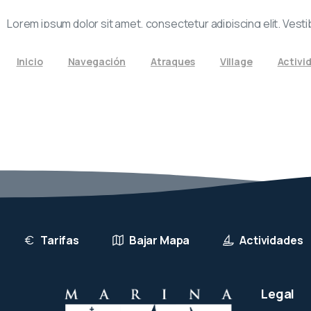
info@marinarubicon.com
(+34) 928 519 012
Lorem ipsum dolor sit amet, consectetur adipiscing elit. Ve
neque, pulvinar eu dui consectetur, rutrum sollicitudin purus.
Inicio
Navegación
Atraques
Village
Activi
Tarifas
Bajar Mapa
Actividades
Legal