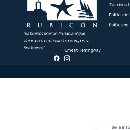
Términos 
Política de
Política de
“Es bueno tener un fin hacia el que
viajar, pero es el viaje lo que importa,
finalmente”
Ernest Hemingway
Se le inf