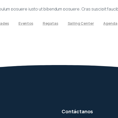
stibulum posuere justo ut bibendum posuere. Cras suscipit fau
dades
Eventos
Regatas
Sailing Center
Agenda
Contáctanos