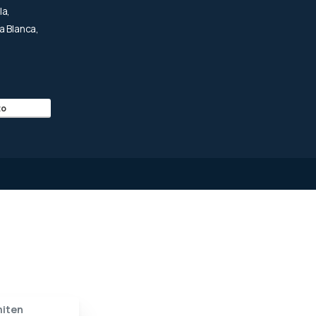
la,
a Blanca,
to
miten