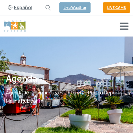
Español
Live Weather
LIVE CAMS
Agenda
Agenda de actividades y eventos en el Puerto Deportivo
Marina Rubicón.