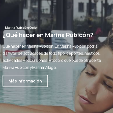
Marina Rubicón Ocio
¿Qué
hacer
en
Marina
Rubicón?
Qué hacer en Marina Rubicon. En Marina Rubicon podrá
disfrutar de actividades de todo tipo: deportes, náuticos,
actividades y excursiones, y todo lo que puede ofrecerte
Marina Rubicon y Marina Village.
Más Información