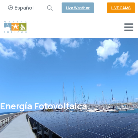
Español
Live Weather
LIVE CAMS
Energía
Fotovoltaica