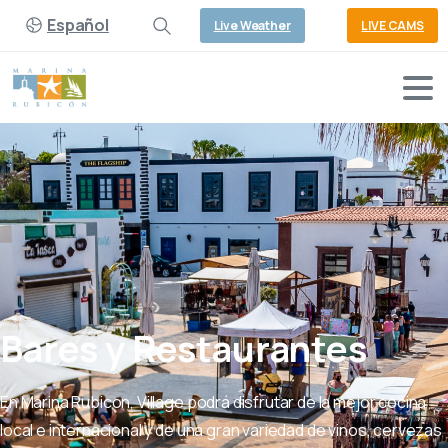
Español
Live Weather
LIVE CAMS
Bares
y
Restaurantes
En Marina Rubicon, Village podrá disfrutar de la mejor cocina
local e internacional y de una gran variedad de vinos, cervezas