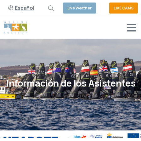
Español
Live Weather
LIVE CAMS
Información
de
los
Asistentes