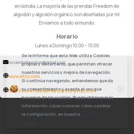
en la India. La mayoría de las prendas Freedom de
algodón y algodón orgánico son diseñadas por mí.
Enviamos a todo el mundo.
Horario
Lunes a Domingo 10.00 – 15.00
Se le informa que esta Web utiliza Cookies
nicolettafreedom@gmail.com
propias y de terceros, que permiten ofrecer
nuestros servicios y mejora de navegación.
www.etsy.com
Si continúa navegando, entendemos que da
su consentimiento y acepta el uso que
http://www.freedomlanzarote.jimdo.com
hacemos de las cookies. Puede obtener más
información, o bien conocer cómo cambiar
la configuración, en nuestra
política de
cookies.